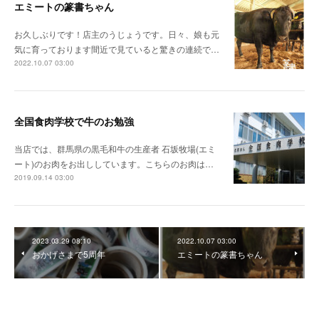
エミートの篆書ちゃん
お久しぶりです！店主のうじょうです。日々、娘も元
気に育っております間近で見ていると驚きの連続で…
2022.10.07 03:00
全国食肉学校で牛のお勉強
当店では、群馬県の黒毛和牛の生産者 石坂牧場(エミ
ート)のお肉をお出ししています。こちらのお肉は…
2019.09.14 03:00
2023.03.29 08:10
2022.10.07 03:00
おかげさまで5周年
エミートの篆書ちゃん