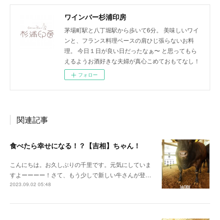
ワインバー杉浦印房
茅場町駅と八丁堀駅から歩いて6分。 美味しいワイ
ンと、フランス料理ベースの肩ひじ張らないお料
理。 今日１日が良い日だったなぁ〜 と思ってもら
えるようお酒好きな夫婦が真心こめておもてなし！
フォロー
関連記事
食べたら幸せになる！？【吉相】ちゃん！
こんにちは。お久しぶりの千里です。元気にしていま
すよーーーー！さて、もう少しで新しい牛さんが登…
2023.09.02 05:48