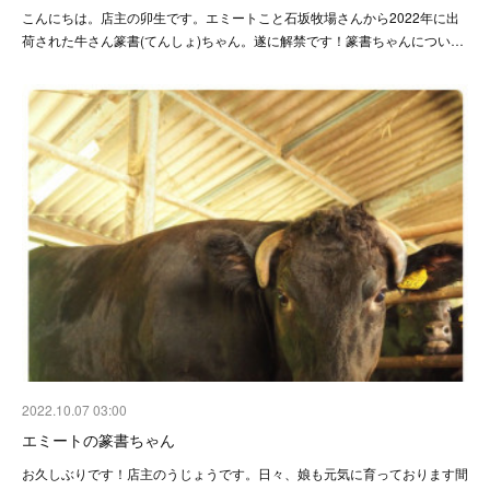
こんにちは。店主の卯生です。エミートこと石坂牧場さんから2022年に出
荷された牛さん篆書(てんしょ)ちゃん。遂に解禁です！篆書ちゃんについ…
2022.10.07 03:00
エミートの篆書ちゃん
お久しぶりです！店主のうじょうです。日々、娘も元気に育っております間