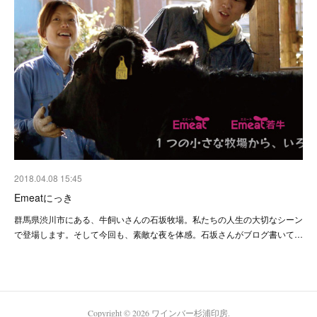
2018.04.08 15:45
Emeatにっき
群馬県渋川市にある、牛飼いさんの石坂牧場。私たちの人生の大切なシーン
で登場します。そして今回も、素敵な夜を体感。石坂さんがブログ書いて…
Copyright ©
2026
ワインバー杉浦印房
.