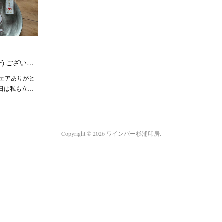
うござい…
フェアありがと
日は私も立…
Copyright ©
2026
ワインバー杉浦印房
.