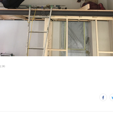
と
(
9
)